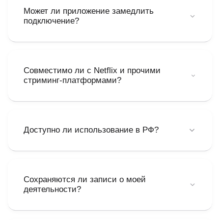
Может ли приложение замедлить
подключение?
Падение скорости незначительно — в среднем около
10%. Инфраструктура сконфигурирована для высокой
эффективности передачи.
Совместимо ли с Netflix и прочими
стриминг-платформами?
Абсолютно! Платформа нормально взаимодействует с
Netflix, YouTube и похожими сервисами.
Доступно ли использование в РФ?
Конечно, эксплуатация разрешена в РФ при условии
соблюдения законодательства.
Сохраняются ли записи о моей
деятельности?
Отрицательный ответ — ваша история полностью